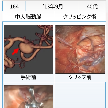
164
'13年9月
40代
中大脳動脈
クリッピング術
手術前
クリップ前