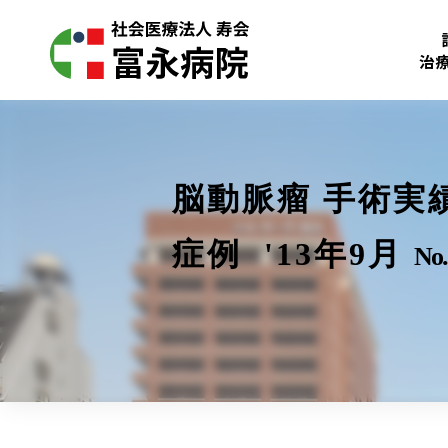
治
脳動脈瘤 手術実
症例 '13年9月
No