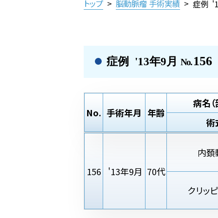
トップ
>
脳動脈瘤 手術実績
>
症例 '
156
症例 '13年9月
No.
病名（
No.
手術年月
年齢
術
内頚
156
'13年9月
70代
クリッ