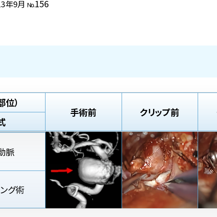
156
13年9月
No.
部位）
手術前
クリップ前
式
動脈
ピング術