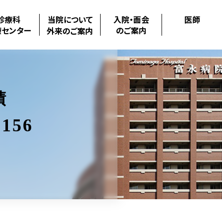
診療科
当院について
入院・面会
医師
療センター
のご案内
外来のご案内
績
156
.