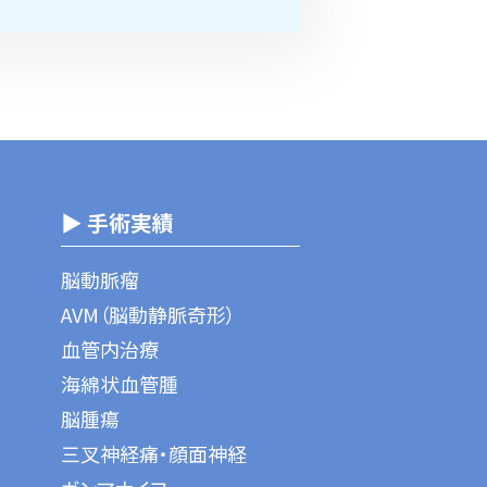
▶ 手術実績
脳動脈瘤
AVM（脳動静脈奇形）
血管内治療
海綿状血管腫
脳腫瘍
三叉神経痛・顔面神経