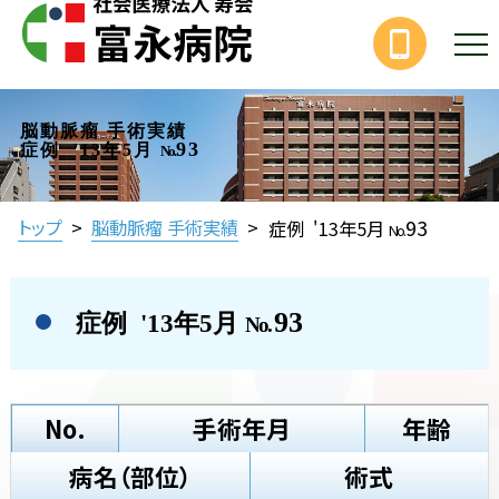
脳動脈瘤 手術実績
93
症例 '13年5月
No.
93
トップ
>
脳動脈瘤 手術実績
>
症例 '13年5月
No.
93
症例 '13年5月
No.
No.
手術年月
年齢
病名（部位）
術式