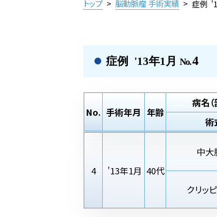
トップ
>
脳動脈瘤 手術実績
>
症例 '
4
症例 '13年1月
No.
病名（
No.
手術年月
年齢
術
中大
4
'13年1月
40代
クリッ