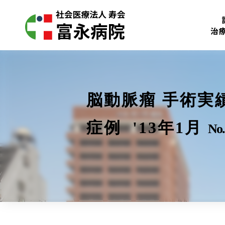
治
脳動脈瘤 手術実
症例 '13年1月
No