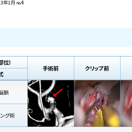
4
13年1月
No.
部位）
手術前
クリップ前
式
脳脈
ピング術