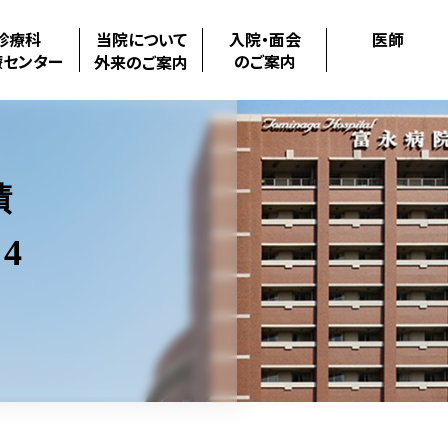
診療科
当院について
入院・面会
医師
療センター
のご案内
外来のご案内
績
4
.