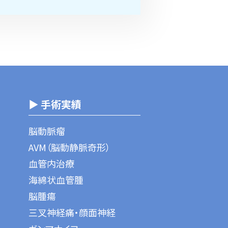
▶ 手術実績
脳動脈瘤
AVM（脳動静脈奇形）
血管内治療
海綿状血管腫
脳腫瘍
三叉神経痛・顔面神経