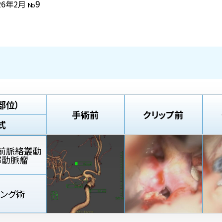
9
26年2月
No.
部位）
手術前
クリップ前
式
前脈絡叢動
部動脈瘤
ピング術