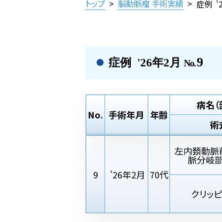
トップ
>
脳動脈瘤 手術実績
>
症例 '
9
症例 '26年2月
No.
病名（
No.
手術年月
年齢
術
左内頚動脈
脈分岐
9
'26年2月
70代
クリッ