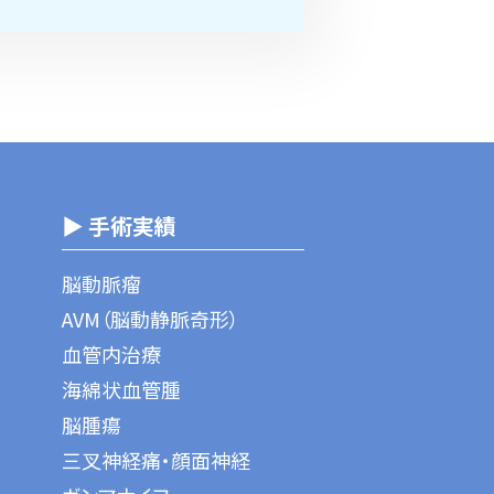
▶ 手術実績
脳動脈瘤
AVM（脳動静脈奇形）
血管内治療
海綿状血管腫
脳腫瘍
三叉神経痛・顔面神経