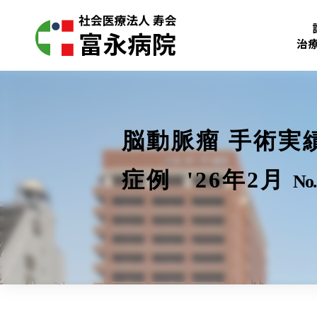
治
脳動脈瘤 手術実
症例 '26年2月
No