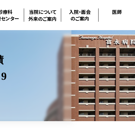
診療科
当院について
入院・面会
医師
療センター
のご案内
外来のご案内
績
9
.