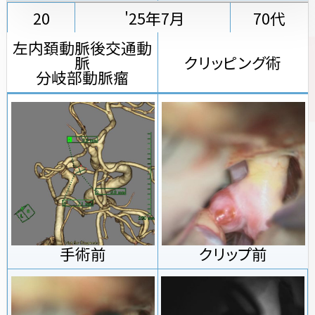
20
'25年7月
70代
左内頚動脈後交通動
脈
クリッピング術
分岐部動脈瘤
手術前
クリップ前