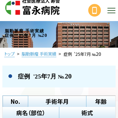
脳動脈瘤 手術実績
20
症例 '25年7月
No.
20
トップ
>
脳動脈瘤 手術実績
>
症例 '25年7月
No.
20
症例 '25年7月
No.
No.
手術年月
年齢
病名（部位）
術式