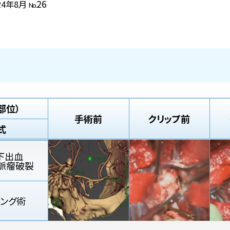
26
24年8月
No.
部位）
手術前
クリップ前
式
下出血
脈瘤破裂
ピング術