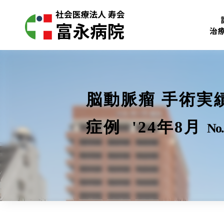
治
脳動脈瘤 手術実
症例 '24年8月
No