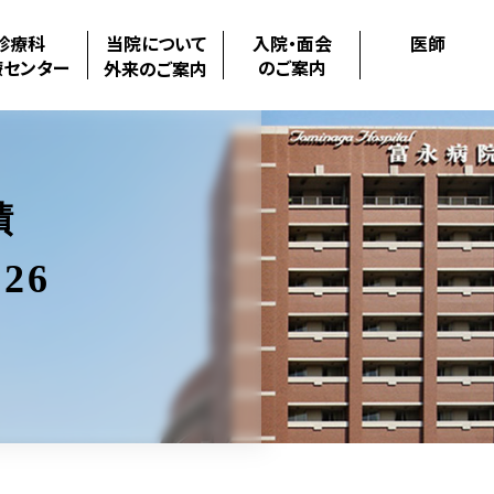
診療科
当院について
入院・面会
医師
療センター
のご案内
外来のご案内
績
26
.