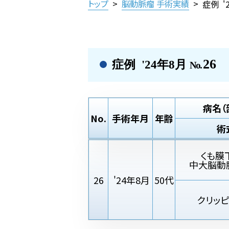
トップ
>
脳動脈瘤 手術実績
>
症例 '
26
症例 '24年8月
No.
病名（
No.
手術年月
年齢
術
くも膜
中大脳動
26
'24年8月
50代
クリッ