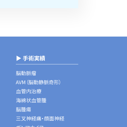
▶ 手術実績
脳動脈瘤
AVM（脳動静脈奇形）
血管内治療
海綿状血管腫
脳腫瘍
三叉神経痛・顔面神経