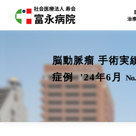
治
脳動脈瘤 手術実
症例 '24年6月
No