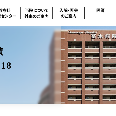
診療科
当院について
入院・面会
医師
療センター
のご案内
外来のご案内
績
18
.