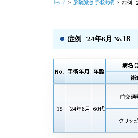
トップ
>
脳動脈瘤 手術実績
>
症例 '
18
症例 '24年6月
No.
病名（
No.
手術年月
年齢
術
前交通
18
'24年6月
60代
クリッ