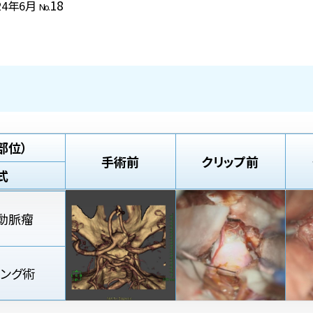
18
24年6月
No.
部位）
手術前
クリップ前
式
動脈瘤
ピング術