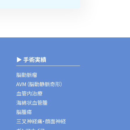
▶ 手術実績
脳動脈瘤
AVM（脳動静脈奇形）
血管内治療
海綿状血管腫
脳腫瘍
三叉神経痛・顔面神経