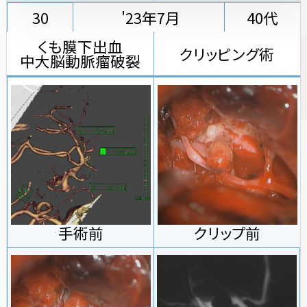
30
'23年7月
40代
くも膜下出血
クリッピング術
中大脳動脈瘤破裂
手術前
クリップ前