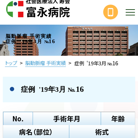
脳動脈瘤 手術実績
16
症例 '19年3月
No.
16
トップ
>
脳動脈瘤 手術実績
>
症例 '19年3月
No.
16
症例 '19年3月
No.
No.
手術年月
年齢
病名（部位）
術式