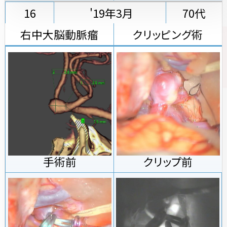
16
'19年3月
70代
右中大脳動脈瘤
クリッピング術
手術前
クリップ前