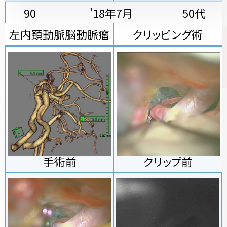
90
'18年7月
50代
左内頚動脈脳動脈瘤
クリッピング術
手術前
クリップ前