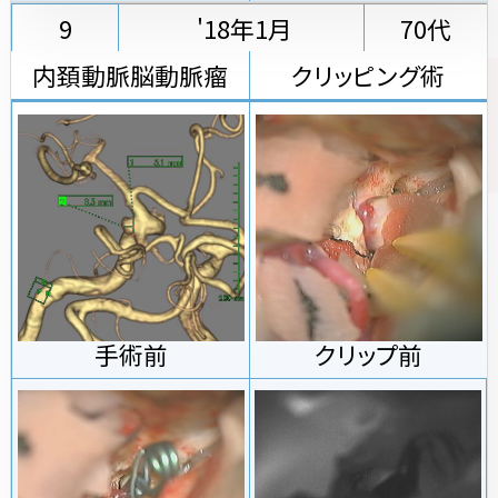
9
'18年1月
70代
内頚動脈脳動脈瘤
クリッピング術
手術前
クリップ前