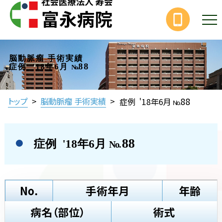
脳動脈瘤 手術実績
88
症例 '18年6月
No.
88
トップ
>
脳動脈瘤 手術実績
>
症例 '18年6月
No.
88
症例 '18年6月
No.
No.
手術年月
年齢
病名（部位）
術式