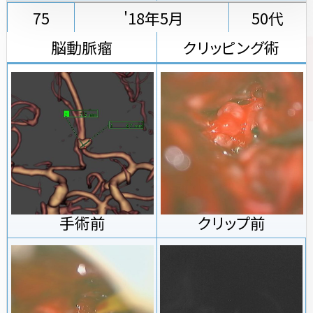
75
'18年5月
50代
脳動脈瘤
クリッピング術
手術前
クリップ前