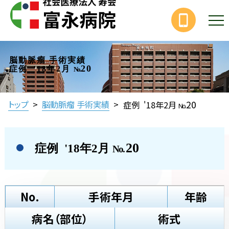
脳動脈瘤 手術実績
20
症例 '18年2月
No.
20
トップ
>
脳動脈瘤 手術実績
>
症例 '18年2月
No.
20
症例 '18年2月
No.
No.
手術年月
年齢
病名（部位）
術式