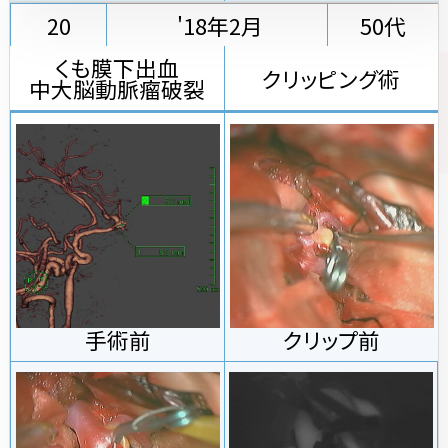
20
'18年2月
50代
くも膜下出血
クリッピング術
中大脳動脈瘤破裂
手術前
クリップ前