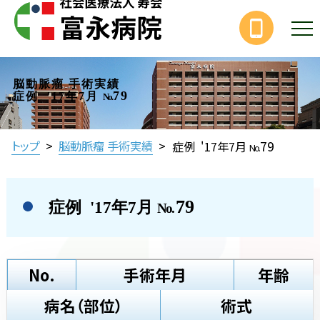
脳動脈瘤 手術実績
79
症例 '17年7月
No.
79
トップ
>
脳動脈瘤 手術実績
>
症例 '17年7月
No.
79
症例 '17年7月
No.
No.
手術年月
年齢
病名（部位）
術式