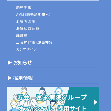
脳動脈瘤
AVM（脳動静脈奇形）
血管内治療
海綿状血管腫
脳腫瘍
三叉神経痛・顔面神経
ガンマナイフ
▶ お知らせ
▶ 採用情報