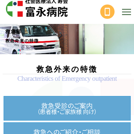
救急部
救急外来の特徴
救急外来の特徴
Characteristics of Emergency outpatient
救急受診のご案内
（患者様・ご家族様 向け）
救急へのご紹介・ご相談