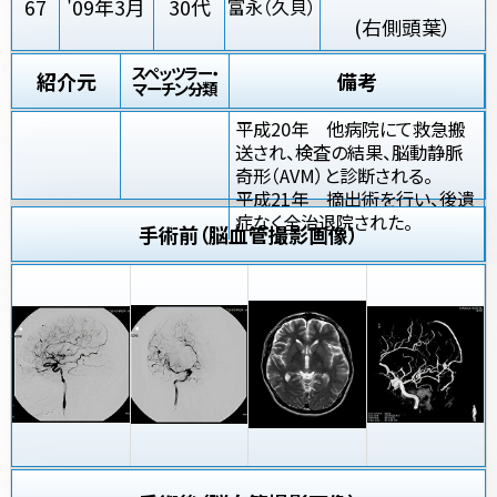
67
'09年3月
30代
富永（久貝）
(右側頭葉）
スペッツラー・
紹介元
備考
マーチン分類
平成20年 他病院にて救急搬
送され、検査の結果、脳動静脈
奇形（AVM）と診断される。
平成21年 摘出術を行い、後遺
症なく全治退院された。
手術前（脳血管撮影画像）