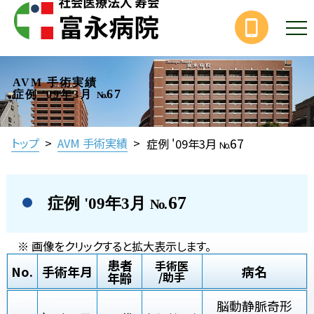
AVM 手術実績
67
症例 '09年3月
No.
67
トップ
>
AVM 手術実績
>
症例 '09年3月
No.
67
症例 '09年3月
No.
※ 画像をクリックすると拡大表示します。
患者
手術医
No.
手術年月
病名
年齢
/助手
脳動静脈奇形