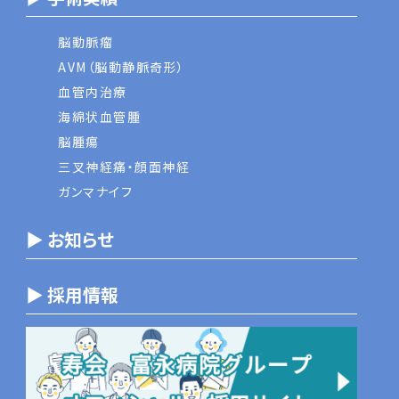
脳動脈瘤
AVM（脳動静脈奇形）
血管内治療
海綿状血管腫
脳腫瘍
三叉神経痛・顔面神経
ガンマナイフ
▶ お知らせ
▶ 採用情報