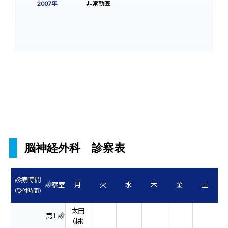
2007年
非常勤医
脳神経外科 診察表
診療時間
診察室
月
火
水
木
金
土
（受付時間）
太田
第１診
（耕）