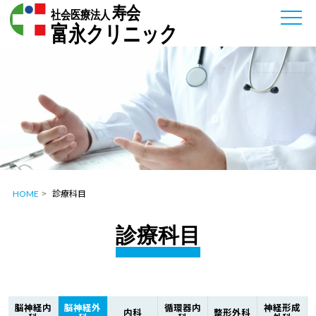
寿会
社会医療法人
富永クリニック
HOME
診療科目
診療科目
脳神経内
脳神経外
循環器内
神経形成
内科
整形外科