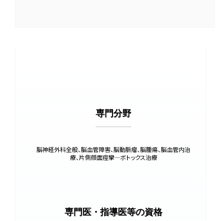
専門分野
脳神経外科全般、脳血管障害、脳動脈瘤、脳腫瘍、脳血管内治
療、片側顔面痙攣―ボトックス治療
専門医・指導医等の資格