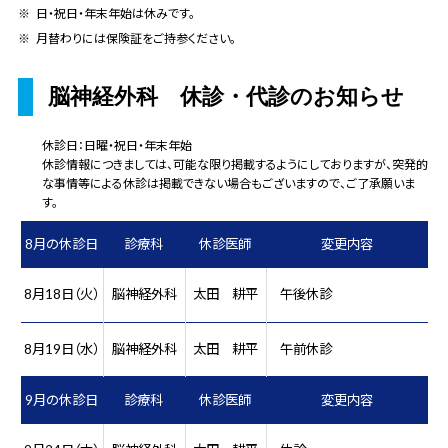
日・祝日・年末年始は休みです。
月替わりには保険証をご持参ください。
脳神経外科 休診・代診のお知らせ
休診日：日曜・祝日・年末年始
休診情報につきましては、可能な限り掲載するようにしておりますが、突発的
な事情等による休診は掲載できない場合もございますので、ご了承願いま
す。
8月の休診日
診療科
休診医師
変更内容
8月18日（火）
脳神経外科
太田 耕平
午後休診
8月19日（水）
脳神経外科
太田 耕平
午前休診
9月の休診日
診療科
休診医師
変更内容