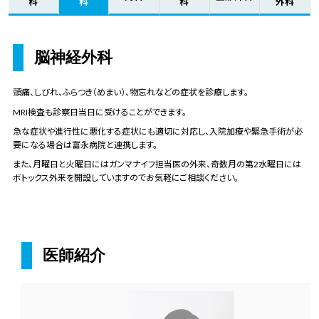
科
科
科
外科
脳神経外科
頭痛、しびれ、ふらつき（めまい）、物忘れなどの症状を診療します。
MRI検査も診察日当日に受けることができます。
急な症状や進行性に悪化する症状にも適切に対応し、入院加療や緊急手術が必
要になる場合は富永病院と連携します。
また、月曜日と火曜日にはガンマナイフ担当医の外来、奇数月の第2水曜日には
ボトックス外来を開設していますのでお気軽にご相談ください。
医師紹介