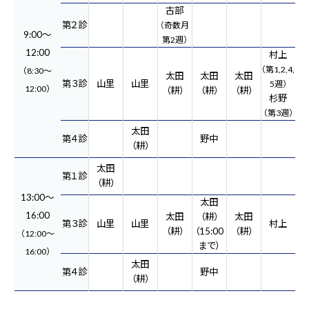
古部
第２診
（奇数月
9:00～
第2週）
12:00
村上
（第1,2,4,
（8:30～
太田
太田
太田
第３診
山里
山里
5週）
12:00）
（耕）
（耕）
（耕）
杉野
（第3週）
太田
第４診
野中
（耕）
太田
第１診
（耕）
13:00～
太田
16:00
太田
（耕）
太田
第３診
山里
山里
村上
（耕）
（15:00
（耕）
（12:00～
まで）
16:00）
太田
第４診
野中
（耕）